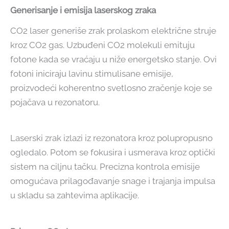
Generisanje i emisija laserskog zraka
CO2 laser generiše zrak prolaskom električne struje
kroz CO2 gas. Uzbuđeni CO2 molekuli emituju
fotone kada se vraćaju u niže energetsko stanje. Ovi
fotoni iniciraju lavinu stimulisane emisije,
proizvodeći koherentno svetlosno zračenje koje se
pojačava u rezonatoru.
Laserski zrak izlazi iz rezonatora kroz polupropusno
ogledalo. Potom se fokusira i usmerava kroz optički
sistem na ciljnu tačku. Precizna kontrola emisije
omogućava prilagođavanje snage i trajanja impulsa
u skladu sa zahtevima aplikacije.