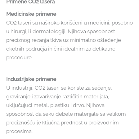
Primene CO2 lasera
Medicinske primene
CO2 laseri su naširoko korišćeni u medicini, posebno
u hirurgiji i dermatologiji. Njihova sposobnost
preciznog rezanja tkiva uz minimalno oštećenje
okolnih područja ih čini idealnim za delikatne
procedure.
Industrijske primene
U industriji, CO2 laseri se koriste za sečenje,
graviranje i zavarivanje različitih materijala,
uključujući metal, plastiku i drvo. Njihova
sposobnost da seku debele materijale sa velikom
preciznošću je ključna prednost u proizvodnim
procesima.