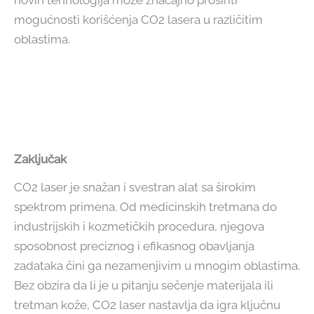
novih tehnologija može značajno proširiti
mogućnosti korišćenja CO2 lasera u različitim
oblastima.
Zaključak
CO2 laser je snažan i svestran alat sa širokim
spektrom primena. Od medicinskih tretmana do
industrijskih i kozmetičkih procedura, njegova
sposobnost preciznog i efikasnog obavljanja
zadataka čini ga nezamenjivim u mnogim oblastima.
Bez obzira da li je u pitanju sečenje materijala ili
tretman kože, CO2 laser nastavlja da igra ključnu