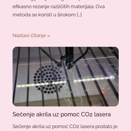
efikasno rezanje različitih materijala. Ova
metoda se koristi u širokom […]
Nastavi čitanje »
Sečenje akrila uz pomoć CO2 lasera
Sečenje akrila uz pomoć CO2 lasera postalo je