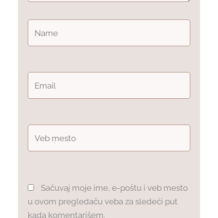
Name
Email
Veb
mesto
Sačuvaj moje ime, e-poštu i veb mesto
u ovom pregledaču veba za sledeći put
kada komentarišem.