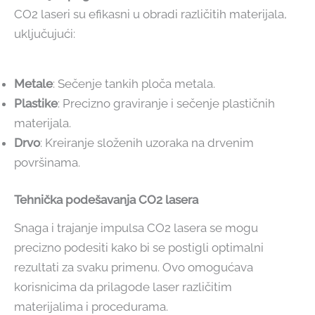
CO2 laseri su efikasni u obradi različitih materijala,
uključujući:
Metale
: Sečenje tankih ploča metala.
Plastike
: Precizno graviranje i sečenje plastičnih
materijala.
Drvo
: Kreiranje složenih uzoraka na drvenim
površinama.
Tehnička podešavanja CO2 lasera
Snaga i trajanje impulsa CO2 lasera se mogu
precizno podesiti kako bi se postigli optimalni
rezultati za svaku primenu. Ovo omogućava
korisnicima da prilagode laser različitim
materijalima i procedurama.