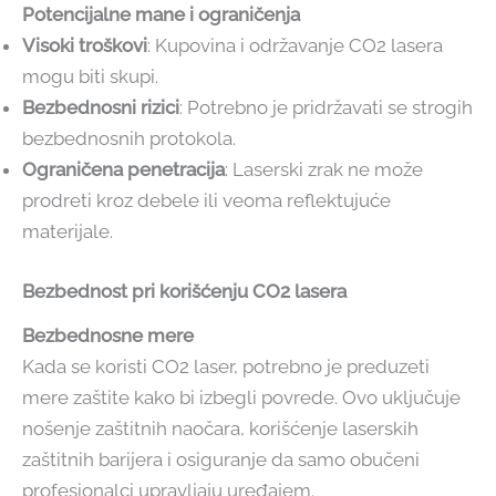
Potencijalne mane i ograničenja
Visoki troškovi
: Kupovina i održavanje CO2 lasera
mogu biti skupi.
Bezbednosni rizici
: Potrebno je pridržavati se strogih
bezbednosnih protokola.
Ograničena penetracija
: Laserski zrak ne može
prodreti kroz debele ili veoma reflektujuće
materijale.
Bezbednost pri korišćenju CO2 lasera
Bezbednosne mere
Kada se koristi CO2 laser, potrebno je preduzeti
mere zaštite kako bi izbegli povrede. Ovo uključuje
nošenje zaštitnih naočara, korišćenje laserskih
zaštitnih barijera i osiguranje da samo obučeni
profesionalci upravljaju uređajem.