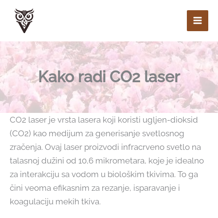
Pređi
na
sadržaj
Kako radi CO2 laser
CO2 laser je vrsta lasera koji koristi ugljen-dioksid
(CO2) kao medijum za generisanje svetlosnog
zračenja. Ovaj laser proizvodi infracrveno svetlo na
talasnoj dužini od 10,6 mikrometara, koje je idealno
za interakciju sa vodom u biološkim tkivima. To ga
čini veoma efikasnim za rezanje, isparavanje i
koagulaciju mekih tkiva.