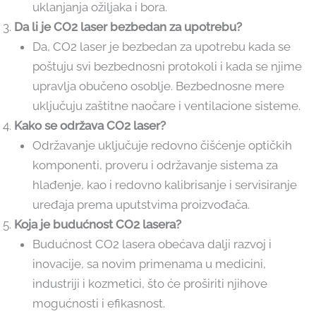
uklanjanja ožiljaka i bora.
Da li je CO2 laser bezbedan za upotrebu?
Da, CO2 laser je bezbedan za upotrebu kada se
poštuju svi bezbednosni protokoli i kada se njime
upravlja obučeno osoblje. Bezbednosne mere
uključuju zaštitne naočare i ventilacione sisteme.
Kako se održava CO2 laser?
Održavanje uključuje redovno čišćenje optičkih
komponenti, proveru i održavanje sistema za
hlađenje, kao i redovno kalibrisanje i servisiranje
uređaja prema uputstvima proizvođača.
Koja je budućnost CO2 lasera?
Budućnost CO2 lasera obećava dalji razvoj i
inovacije, sa novim primenama u medicini,
industriji i kozmetici, što će proširiti njihove
mogućnosti i efikasnost.