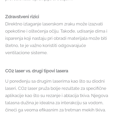
Zdravstveni rizici
Direktno izlaganje laserskom zraku može izazvati
opekotine i oštećenja očiju. Takođe, udisanje dima i
isparenja koji nastaju pri obradi materijala može biti
štetno, te je važno koristiti odgovarajuće
ventilacione sisteme.
CO2 laser vs. drugi tipovi lasera
U poređenju sa drugim laserima kao što su diodni
laseri, CO2 laser pruža bolje rezultate za specifične
aplikacije kao što su rezanje i ablacija tkiva. Njegova
talasna dužina je idealna za interakciju sa vodom,
čineći ga veoma efikasnim za tretman mekih tkiva.