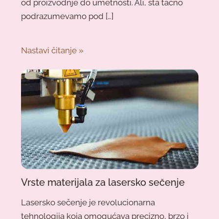
od proizvodnje do umetnosti. Ali, šta tačno
podrazumevamo pod […]
Nastavi čitanje »
Vrste materijala za lasersko sečenje
Lasersko sečenje je revolucionarna
tehnologija koja omogućava precizno, brzo i