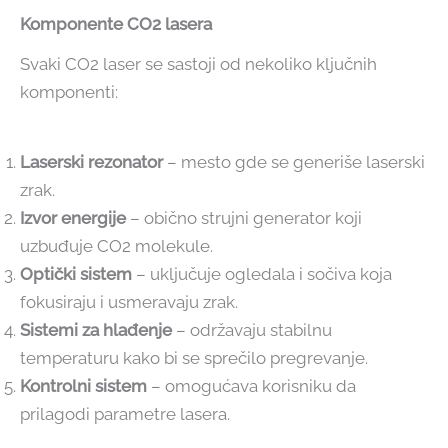
Komponente CO2 lasera
Svaki CO2 laser se sastoji od nekoliko ključnih
komponenti:
Laserski rezonator
– mesto gde se generiše laserski
zrak.
Izvor energije
– obično strujni generator koji
uzbuđuje CO2 molekule.
Optički sistem
– uključuje ogledala i sočiva koja
fokusiraju i usmeravaju zrak.
Sistemi za hlađenje
– održavaju stabilnu
temperaturu kako bi se sprečilo pregrevanje.
Kontrolni sistem
– omogućava korisniku da
prilagodi parametre lasera.