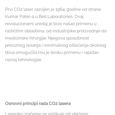
Prvi CO2 laser razvijen je 1964. godine od strane
Kumar Patel-a u Bell Laboratories. Ovaj
revolucionarni uređaj je brzo našao primenu u
različitim oblastima, od industrijske proizvodnje do
medicinske hirurgije. Njegova sposobnost
preciznog rezanja i minimalnog oštećenja okolnog
tkiva omogućila mu je široku primenu i rapidan
razvoj tehnologije.
Osnovni principi rada CO2 lasera
Lasersko zračenje se razlikuje od običnog