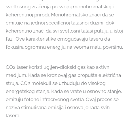
svetlosnog zračenja po svojoj monohromatskoj i
koherentnoj prirodi. Monohromatsko znači da se
emituje na jednoj specifičnoj talasnoj dužini, dok
koherentno znači da svi svetlosni talasi putuju u istoj
fazi. Ove karakteristike omogućavaju laseru da
fokusira ogromnu energiju na veoma malu površinu.
CO2 laser koristi ugljen-dioksid gas kao aktivni
medijum. Kada se kroz ovaj gas propušta električna
struja, CO2 molekuli se uzbuđuju do visokog
energetskog stanja. Kada se vrate u osnovno stanje,
emituju fotone infracrvenog svetla. Ovaj proces se
naziva stimulisana emisija i osnova je rada svih
lasera.