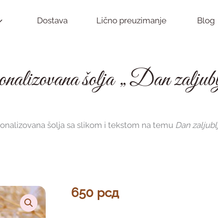
Dostava
Lično preuzimanje
Blog
nalizovana šolja „Dan zaljubl
onalizovana šolja sa slikom i tekstom na temu
Dan zaljubl
650
рсд