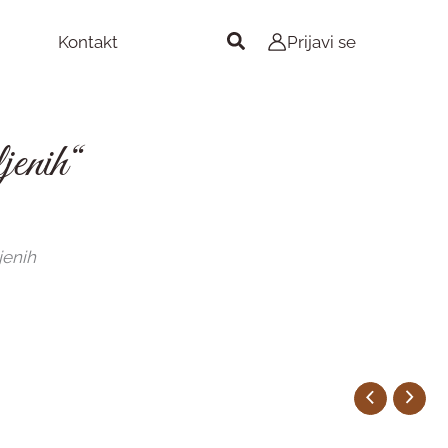
Pretraga
Kontakt
Prijavi se
jenih“
jenih