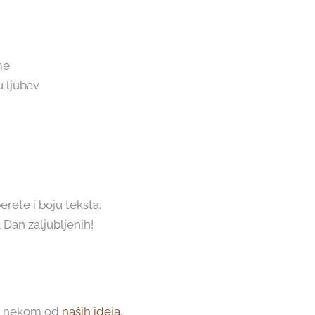
me
u ljubav
rete i boju teksta.
 Dan zaljubljenih!
ti nekom od
naših ideja
.