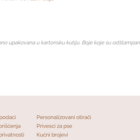
sebno upakovana u kartonsku kutiju. Boje koje su odštampan
 podaci
Personalizovani otirači
orišćenja
Privesci za pse
privatnosti
Kućni brojevi