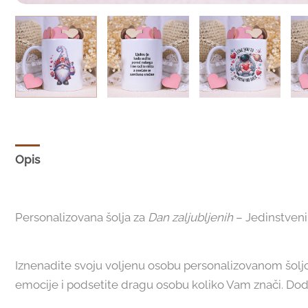
Opis
Dodatne informacije
Recenzije (0)
Personalizovana šolja za
Dan zaljubljenih
– Jedinstveni
Iznenadite svoju voljenu osobu personalizovanom šoljom
emocije i podsetite dragu osobu koliko Vam znači. Doda