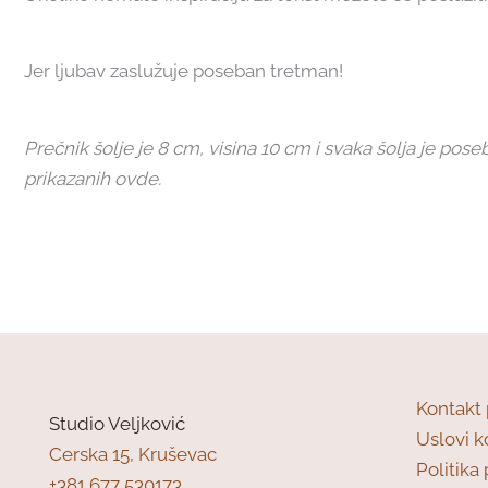
Jer ljubav zaslužuje poseban tretman!
Prečnik šolje je 8 cm, visina 10 cm i svaka šolja je po
prikazanih ovde.
Kontakt
Studio Veljković
Uslovi k
Cerska 15, Kruševac
Politika 
+381 677 530173