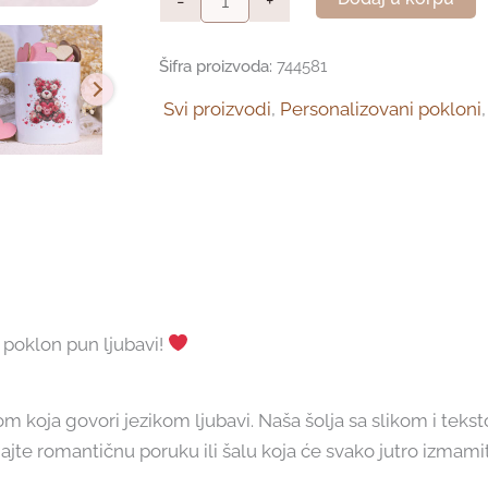
-
+
šolja
"Dan
Šifra proizvoda:
744581
zaljubljenih"
Svi proizvodi
,
Personalizovani pokloni
količina
 poklon pun ljubavi!
 koja govori jezikom ljubavi. Naša šolja sa slikom i teks
jte romantičnu poruku ili šalu koja će svako jutro izmami