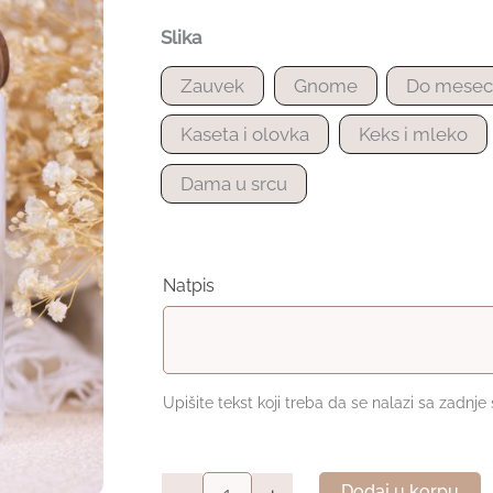
Slika
Zauvek
Gnome
Do meseca
Kaseta i olovka
Keks i mleko
Dama u srcu
Natpis
Upišite tekst koji treba da se nalazi sa zadnje
Personalizovana
Dodaj u korpu