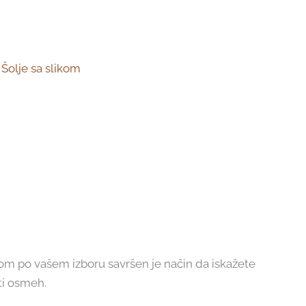
,
Šolje sa slikom
tom po vašem izboru savršen je način da iskažete
ti osmeh.