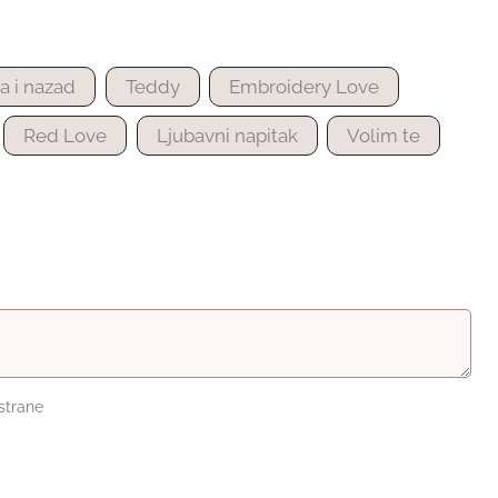
 i nazad
Teddy
Embroidery Love
Red Love
Ljubavni napitak
Volim te
 strane