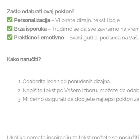
Zašto odabrati ovaj poklon?
Personalizacija
– Vi birate dizajn, tekst i boje
Brza isporuka
– Trudimo se da sve završimo na vre
Praktično i emotivno
– Svaki gutljaj podseća na Vaš
Kako naručiti?
Odaberite jedan od ponuđenih dizajna.
Napišite tekst po Vašem izboru, možete da odabe
Mi ćemo osigurati da dobijete najlepši poklon za
Ukoliko nemate inspiraciju za tekst možete se posluži